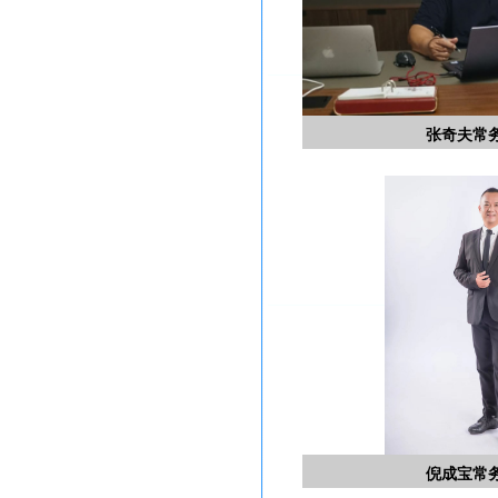
张奇夫常
倪成宝常