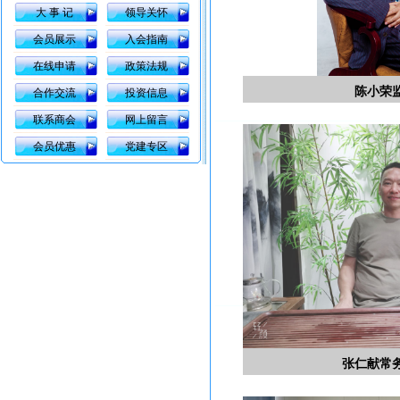
大 事 记
领导关怀
会员展示
入会指南
在线申请
政策法规
陈小荣
合作交流
投资信息
联系商会
网上留言
会员优惠
党建专区
张仁献常