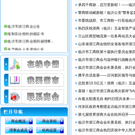
承四千商脉，启万里新程！——临沂市
警商联动赋新能！临沂公安“警务监督
市委统战部、市工商联一行莅临临沂市
临沂市浙江商会公告
热烈庆祝浙商（临沂）五金智造产
抵制非法组织的倡议书
兰山区商贸物流第一任务再动员大会召
临沂市浙江商会第四届理事...
山东省浙江商会组织全省各地市浙江商
关于商会人员变动公告
临沂市工商联第十届执行委员会第四次
临沂市浙江商会第三届理事...
临沂市浙江商会与温州银行战略合作授
临沂市浙江商会简介
临沂市浙江商会会长黄圣权，执行会长
临沂仕合汽车租赁公司
携手共话发展——沂河新区领导与临沂
临沂市浙江商会办公室搬迁公告
总投资10.5亿元！浙商（临沂）五
临沂市浙江商会会员部工作条例
喜报！临沂市浙江商会再次获评“5A
临沂市浙江商会08年收费标准
向着太阳遇见你 相约日照共未来——
河东区政府考察团走访临沂市浙江
第七届世界浙商大会在杭州召开——临
商会概况
商会章程
临沂市浙江商会会长黄圣权、执行会长
理事会成员
机构设置
临沂市浙江商会热烈庆祝中华人民共