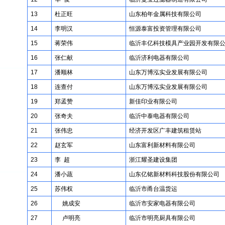
13
杜正旺
山东柏年金属科技有限公司
14
李明汉
恒源泰富投资管理有限公司
15
蒋荣伟
临沂丰亿科技模具产业园开发有限
16
张仁献
临沂济利电器有限公司
17
潘顺林
山东万博泓实业发展有限公司
18
连查付
山东万博泓实业发展有限公司
19
郑孟赞
新佳印业有限公司
20
张奇夫
临沂中泰电器有限公司
21
张伟忠
经济开发区广丰建筑租赁站
22
赵玄军
山东富利新材料有限公司
23
李 超
浙江耀圣建设集团
24
潘小蔬
山东亿铭新材料科技股份有限公司
25
苏伟权
临沂市甬台温货运
26
姚成安
临沂市安家电器有限公司
27
卢明亮
临沂市明亮厨具有限公司