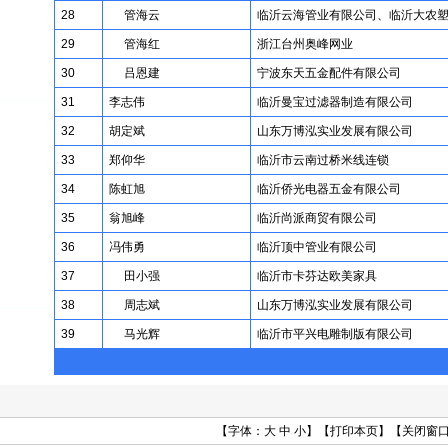
28
管海云
临沂云海管业有限公司、临沂大农
29
管海红
浙江台州奥峰网业
30
吕恩建
宁波东天五金配件有限公司
31
李志伟
临沂曼宝过滤器制造有限公司
32
胡定斌
山东万博泓实业发展有限公司
33
郑仰华
临沂市云南过桥米线连锁
34
陈虹旭
临沂侨光电器五金有限公司
35
翁旭峰
临沂尚派商贸有限公司
36
冯伟勇
临沂顶中管业有限公司
37
田小强
临沂市卡芬达欧美家具
38
周志斌
山东万博泓实业发展有限公司
39
马光辉
临沂市平兴电雕制版有限公司
【字体：
大
中
小
】【
打印本页
】【
关闭窗