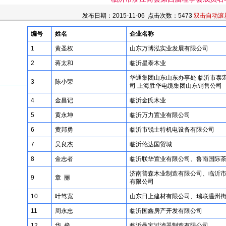
发布日期：2015-11-06 点击次数：5473
双击自动滚
编号
姓名
企业名称
1
黄圣权
山东万博泓实业发展有限公司
2
蒋太和
临沂星泰木业
华通集团山东山东办事处 临沂市泰
3
陈小荣
司 上海胜华电缆集团山东销售公司
4
金昌记
临沂金氏木业
5
黄永坤
临沂万力置业有限公司
6
黄邦勇
临沂市锐士特机电设备有限公司
7
吴良杰
临沂伦达国贸城
8
金志者
临沂联华置业有限公司、鲁南国际
济南普森木业制造有限公司、临沂
9
章 丽
有限公司
10
叶笃宽
山东日上建材有限公司、瑞联温州
11
周永忠
临沂国鑫房产开发有限公司
12
华 俊
临沂曼宝过滤器制造有限公司