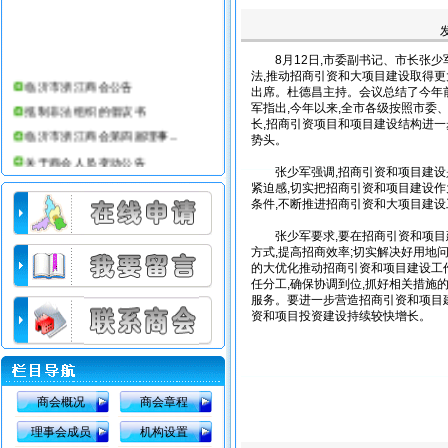
8月12日,市委副书记、市长张少军
法,推动招商引资和大项目建设取得更
临沂市浙江商会公告
出席。杜德昌主持。会议总结了今年
抵制非法组织的倡议书
军指出,今年以来,全市各级按照市委
长,招商引资项目和项目建设结构进一
临沂市浙江商会第四届理事...
势头。
关于商会人员变动公告
张少军强调,招商引资和项目建设是
临沂市浙江商会第三届理事...
紧迫感,切实把招商引资和项目建设作
条件,不断推进招商引资和大项目建
临沂市浙江商会简介
临沂仕合汽车租赁公司
张少军要求,要在招商引资和项目建
方式,提高招商效率;切实解决好用地
临沂市浙江商会办公室搬迁公告
的大优化推动招商引资和项目建设工
临沂市浙江商会会员部工作条例
任分工,确保协调到位,抓好相关措施
服务。要进一步营造招商引资和项目
临沂市浙江商会08年收费标准
资和项目投资建设持续较快增长。
商会概况
商会章程
理事会成员
机构设置