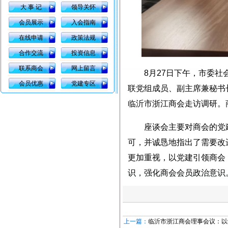
大 事 记
领导关怀
会员展示
入会指南
在线申请
政策法规
合作交流
投资信息
联系商会
网上留言
8月27日下午，市委
会员优惠
党建专区
联党组成员、副主席兼秘书
临沂市浙江商会走访调研。
座谈会主要对商会的党
可，并诚恳地指出了需要改
更加重视，以党建引领商会
识，强化商会会员政治意识
上一篇：
临沂市浙江商会理事会议：以