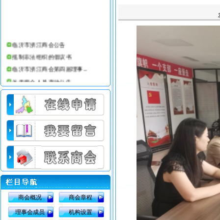
临沂市浙江商会公告
抵制非法组织的倡议书
临沂市浙江商会第四届理事...
关于商会人员变动公告
临沂市浙江商会第三届理事...
临沂市浙江商会简介
临沂仕合汽车租赁公司
临沂市浙江商会办公室搬迁公告
临沂市浙江商会会员部工作条例
临沂市浙江商会08年收费标准
商会概况
商会章程
理事会成员
机构设置