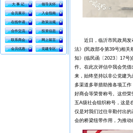
大 事 记
领导关怀
会员展示
入会指南
在线申请
政策法规
合作交流
投资信息
联系商会
网上留言
近日，临沂市民政局发
会员优惠
党建专区
法》(民政部令第39号)相
知》(临民函〔2023〕1
作。在此次评估中我会凭借
来，始终坚持以非公党建为
多渠道多举措助推各项工作，
好商会等荣誉称号。这些荣
五A级社会组织称号，这是
仅是对我们过往辛勤付出的
会的桥梁纽带作用，为推动