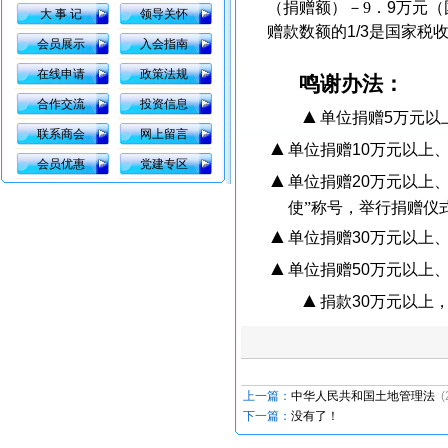
（捐赠额）－
9
．
9
万元（
大 事 记
领导关怀
赠款数额的
1/3
是国家税
会员展示
入会指南
在线申请
政策法规
鸣谢办法：
合作交流
投资信息
▲
单位捐赠
5
万元以
联系商会
网上留言
▲
单位捐赠
10
万元以上
会员优惠
党建专区
▲
单位捐赠
20
万元以上
使”称号，举行捐赠仪
▲
单位捐赠
30
万元以上
▲
单位捐赠
50
万元以上
▲
捐款
30
万元以上
上一篇：
中华人民共和国土地管理法
(
下一篇：
没有了！