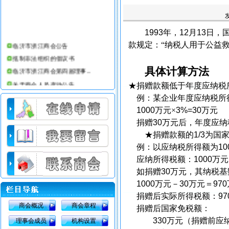
1993
年，
12
月
13
日
，
临沂市浙江商会公告
款规定：“纳税人用于公益
抵制非法组织的倡议书
具体计算方法
临沂市浙江商会第四届理事...
关于商会人员变动公告
★捐赠款额低于年度应纳税
临沂市浙江商会第三届理事...
例：某企业年度应纳税所
临沂市浙江商会简介
1000
万
元×
3%=30
万元
临沂仕合汽车租赁公司
捐赠
30
万元后，年度应纳
临沂市浙江商会办公室搬迁公告
★捐赠款额的
1/3
为国
临沂市浙江商会会员部工作条例
例：以应纳税所得额为
10
应纳所得税额：
1000
万
元
临沂市浙江商会08年收费标准
如捐赠
30
万元，其纳税基
1000
万元－
30
万元＝
970
捐赠后实际所得税额：
97
商会概况
商会章程
捐赠后国家免税额：
330
万元（捐赠前应
理事会成员
机构设置