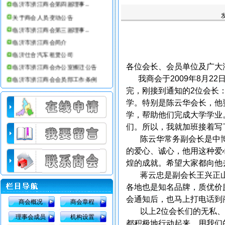
临沂市浙江商会第四届理事...
关于商会人员变动公告
临沂市浙江商会第三届理事...
临沂市浙江商会简介
临沂仕合汽车租赁公司
临沂市浙江商会办公室搬迁公告
各位会长、会员单位及广大
临沂市浙江商会会员部工作条例
我商会于2009年8月22
完，刚接到通知的2位会长：
临沂市浙江商会08年收费标准
学。特别是陈云华会长，他要
学，帮助他们完成大学学业
们。所以，我就加班接着写
陈云华常务副会长是中博
的爱心、诚心，他用这种爱
煌的成就。希望大家都向他
蒋云忠是副会长王兴正山
各地也是知名品牌，质优价
会通知后，也马上打电话到
商会概况
商会章程
以上2位会长们的无私、
理事会成员
机构设置
都积极地行动起来，用我们